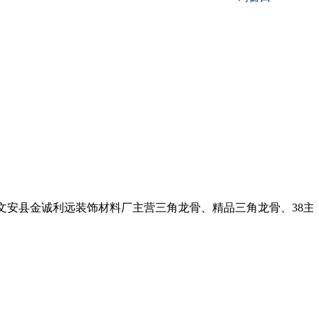
县金诚利远装饰材料厂主营三角龙骨、精品三角龙骨、38主龙