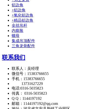
铝边角
+铝边角
+氧化铝边角
+精品铝边角
全丝吊杆
内膨胀
螺母
集成吊顶配件
三角龙骨配件
联系我们
联系人：吴经理
微信号：15383766655
手机：15383766655
13731627229
电话:0316-5035823
传真： 0316-5035823
Q Q：1144197192
邮箱：1144197192@qq.com
地址：河北省文安县新镇工业园区