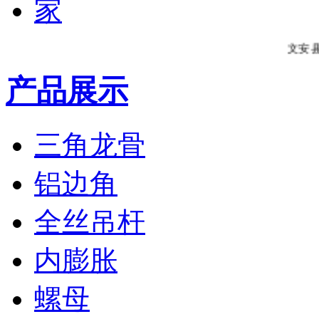
文安县金诚利远
产品展示
三角龙骨
铝边角
全丝吊杆
内膨胀
螺母